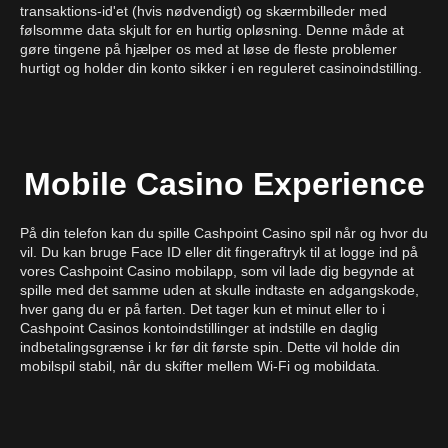
transaktions-id'et (hvis nødvendigt) og skærmbilleder med
følsomme data skjult for en hurtig opløsning. Denne måde at
gøre tingene på hjælper os med at løse de fleste problemer
hurtigt og holder din konto sikker i en reguleret casinoindstilling.
Mobile Casino Experience
På din telefon kan du spille Cashpoint Casino spil når og hvor du
vil. Du kan bruge Face ID eller dit fingeraftryk til at logge ind på
vores Cashpoint Casino mobilapp, som vil lade dig begynde at
spille med det samme uden at skulle indtaste en adgangskode,
hver gang du er på farten. Det tager kun et minut eller to i
Cashpoint Casinos kontoindstillinger at indstille en daglig
indbetalingsgrænse i kr før dit første spin. Dette vil holde din
mobilspil stabil, når du skifter mellem Wi-Fi og mobildata.