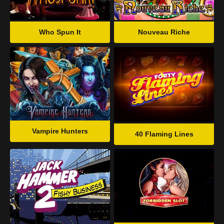
Who Spun It
Nouveau Riche
Vampire Hunters
40 Flaming Lines