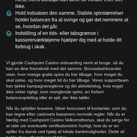
ikke.
Hold indsatsen den samme. Stabile spinstørrelser
holder balancen fra at svinge og gør det nemmere at
se, hvordan det går.
Indstilling af en tids- eller tabsgrænse i
kassererværktøjerne hjælper dig med at holde dit
forbrug i skak.
Vi gjorde Cashpoint Casino onboarding nemt at bruge, så du
kan se dine fremskridt med det samme. Bonusdashboardet
viser, hvor mange gratis spins du har tilbage, hvor meget du
skal satse, og hvor meget tid du har tilbage. Vores supportteam
kan tjekke kampagnereglerne og din aktivitetslog, hvis noget
ikke virker rigtigt, som manglende spins, en forkert
balanceopdeling eller et spil, der ikke tæller.
Når du opfylder kravene, bliver bonussen til kontanter, som du
kan tegne efter casinoets kasserers normale regler. Når du er
færdig med Cashpoint Casino Velkomstbonus, skal du sørge for
at vide om eventuelle verifikationstrin hurtigt, hvis du er en
spiller fra dansk ved hjælp af lokale bankmuligheder. Dette vil