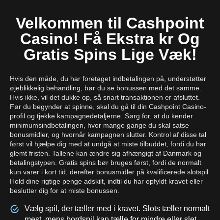
Velkommen til Cashpoint
Casino! Få Ekstra kr Og
Gratis Spins Lige Væk!
Hvis den måde, du har foretaget indbetalingen på, understøtter
øjeblikkelig behandling, bør du se bonussen med det samme.
Hvis ikke, vil det dukke op, så snart transaktionen er afsluttet.
Før du begynder at spinne, skal du gå til din Cashpoint Casino-
profil og tjekke kampagnedetaljerne. Sørg for, at du kender
minimumsindbetalingen, hvor mange gange du skal satse
bonusmidler, og hvornår kampagnen slutter. Kontrol af disse tal
først vil hjælpe dig med at undgå at miste tilbuddet, fordi du har
glemt fristen. Tallene kan ændre sig afhængigt af Danmark og
betalingstypen. Gratis spins bør bruges først, fordi de normalt
kun varer i kort tid, derefter bonusmidler på kvalificerede slotspil.
Hold dine rigtige penge adskilt, indtil du har opfyldt kravet eller
beslutter dig for at miste bonussen.
Vælg spil, der tæller med i kravet. Slots tæller normalt
mest, mens bordspil kan tælle for mindre eller slet