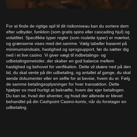
For at finde de rigtige spil til dit risikoniveau kan du sortere dem
efter udbyder, funktion (som gratis spins eller cascading hjul) og
volatilitet. Specifikke typer regler (som roulette typer) er mærket,
og grænserne vises med det samme. Vælg tabeller baseret på
minimumsindsats, hastighed og sprogsupport, før du sætter dig
ned i et live casino. Vi giver vægt til indbetalings- og
udbetalingsmetoder, der skaber en god balance mellem
hastighed og behovet for verifikation. Dette vil skære ned på den
tid, du skal vente på din udbetaling, og antallet af gange, du skal
sende dokumenter eller en selfie for at bevise, hvem du er. Følg
de samme betalingsoplysninger for hver transaktion. Dette
hjælper os med hurtigt at bekræfte, hvem der ejer betalingen.
Du kan se, hvad der afventer, og hvad der allerede er blevet
behandlet på din Cashpoint Casino-konto, når du foretager en
udbetaling.