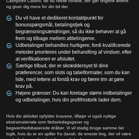
Cashpoint Casino, får du reelle fordele, der gør tingene lettere
og giver dig mere for din tid der.
Du vil have et dedikeret kontaktpunkt for
bonusspørgsmål, betalingstjek og
begrænsningsændringer, så du ikke behøver at gå
frem og tilbage mellem afdelingerne.
Udbetalinger behandles hurtigere, fordi kvalificerede
metoder prioriteres under behandling af vinduer, efter
at verifikationen er afsluttet.
Særlige tilbud, der er skræddersyet til dine
præferencer, som slots og tabelformater, som du kan
lide, med lettere at forstå krav og færre trin at gøre
krav på.
Højere grænser: Du kan foretage større indbetalinger
og udbetalinger, hvis din profilhistorik lader dem.
Hvis din aktivitet opfylder kravene, tilføjer vi også nyttige
ekstramateriale som fødselsdagsgaver og
begivenhedsbaserede dråber. Vi vil stadig bruge samme tier
logik, hvis du er en spiller fra dansk; de eneste ting, der vil være