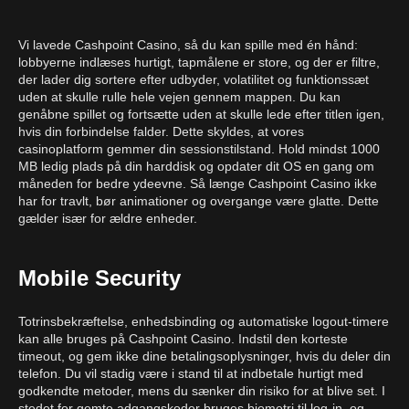
Vi lavede Cashpoint Casino, så du kan spille med én hånd:
lobbyerne indlæses hurtigt, tapmålene er store, og der er filtre,
der lader dig sortere efter udbyder, volatilitet og funktionssæt
uden at skulle rulle hele vejen gennem mappen. Du kan
genåbne spillet og fortsætte uden at skulle lede efter titlen igen,
hvis din forbindelse falder. Dette skyldes, at vores
casinoplatform gemmer din sessionstilstand. Hold mindst 1000
MB ledig plads på din harddisk og opdater dit OS en gang om
måneden for bedre ydeevne. Så længe Cashpoint Casino ikke
har for travlt, bør animationer og overgange være glatte. Dette
gælder især for ældre enheder.
Mobile Security
Totrinsbekræftelse, enhedsbinding og automatiske logout-timere
kan alle bruges på Cashpoint Casino. Indstil den korteste
timeout, og gem ikke dine betalingsoplysninger, hvis du deler din
telefon. Du vil stadig være i stand til at indbetale hurtigt med
godkendte metoder, mens du sænker din risiko for at blive set. I
stedet for gemte adgangskoder bruges biometri til log-in, og