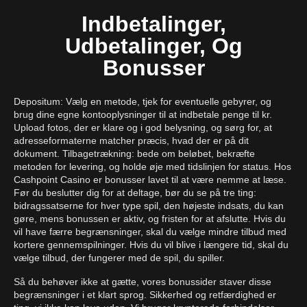
Indbetalinger,
Udbetalinger, Og
Bonusser
Depositum: Vælg en metode, tjek for eventuelle gebyrer, og
brug dine egne kontooplysninger til at indbetale penge til kr.
Upload fotos, der er klare og i god belysning, og sørg for, at
adresseformaterne matcher præcis, hvad der er på dit
dokument. Tilbagetrækning: bede om beløbet, bekræfte
metoden for levering, og holde øje med tidslinjen for status. Hos
Cashpoint Casino er bonusser lavet til at være nemme at læse.
Før du beslutter dig for at deltage, bør du se på tre ting:
bidragssatserne for hver type spil, den højeste indsats, du kan
gøre, mens bonussen er aktiv, og fristen for at afslutte. Hvis du
vil have færre begrænsninger, skal du vælge mindre tilbud med
kortere gennemspilninger. Hvis du vil blive i længere tid, skal du
vælge tilbud, der fungerer med de spil, du spiller.
Så du behøver ikke at gætte, vores bonussider staver disse
begrænsninger i et klart sprog. Sikkerhed og retfærdighed er