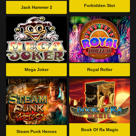
Forbidden Slot
Jack Hammer 2
Mega Joker
Royal Roller
Book Of Ra Magic
Steam Punk Heroes