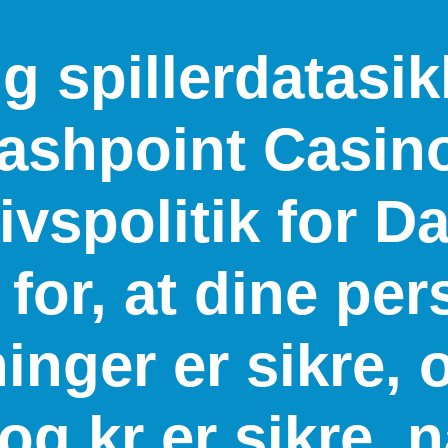
ig spillerdatasi
ashpoint Casin
livspolitik for 
 for, at dine per
inger er sikre, 
og kr er sikre, 