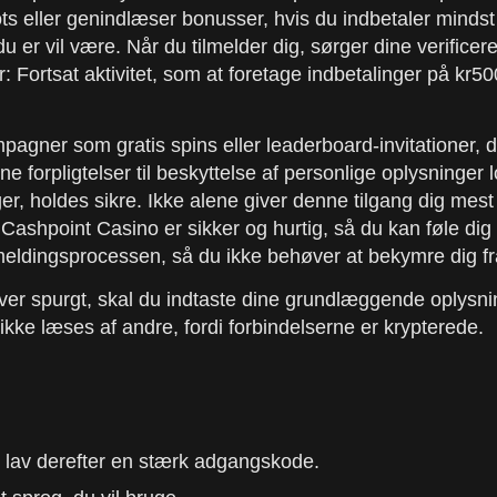
slots eller genindlæser bonusser, hvis du indbetaler mind
 er vil være. Når du tilmelder dig, sørger dine verificere
: Fortsat aktivitet, som at foretage indbetalinger på kr50
er som gratis spins eller leaderboard-invitationer, der 
ine forpligtelser til beskyttelse af personlige oplysninger
r, holdes sikre. Ikke alene giver denne tilgang dig mest 
Cashpoint Casino er sikker og hurtig, så du kan føle dig si
ilmeldingsprocessen, så du ikke behøver at bekymre dig fr
liver spurgt, skal du indtaste dine grundlæggende oplysn
ikke læses af andre, fordi forbindelserne er krypterede.
g lav derefter en stærk adgangskode.