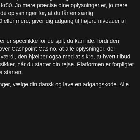
st kr50. Jo mere præcise dine oplysninger er, jo mere
de oplysninger for, at du får en særlig
0 eller mere, giver dig adgang til højere niveauer af
er specifikke for de spil, du kan lide, fordi den
 lover Cashpoint Casino, at alle oplysninger, der
værdi, den hjælper også med at sikre, at hvert tilbud
kker, når du starter din rejse. Platformen er forpligtet
a starten.
inger, vælge din dansk og lave en adgangskode. Alle