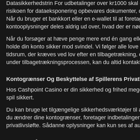
Datasikkerhedstrin For udbetalinger over kr1000 skal d
risikoen for dataeksponering opbevares dokumenter, der
Når du bruger et bankkort eller en e-wallet til at for
kontooplysninger deles aldrig ud over, hvad der er nø
Når du forsøger at hæve penge mere end én gang eller 
holde din konto sikker mod svindel. Vi følger alle lov
tidsrum, der kræves ved lov efter en tilbagetrækning,
under tilbagetrækningsprocessen, kan du altid kontak
Kontogrænser Og Beskyttelse af Spillerens Privat
Hos Cashpoint Casino er din sikkerhed og frihed meget v
spil sikkert.
Du kan bruge let tilgængelige sikkerhedsværktøjer til 
du ændrer dine kontogrænser, foretager indbetalinger 
privatlivsløfte. Sådanne oplysninger kan kun ses af a