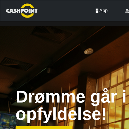
App
Drømme går i
opfyldelse!