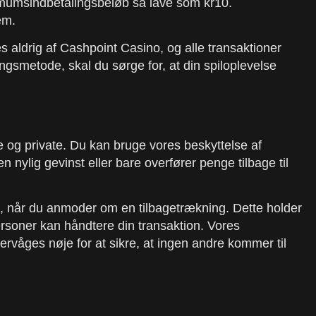
inimumsindbetalingsbeløb så lave som kr10.
em.
 aldrig af Cashpoint Casino, og alle transaktioner
ingsmetode, skal du sørge for, at din spiloplevelse
re og private. Du kan bruge vores beskyttelse af
nylig gevinst eller bare overfører penge tilbage til
, når du anmoder om en tilbagetrækning. Dette holder
ersoner kan håndtere din transaktion. Vores
ervåges nøje for at sikre, at ingen andre kommer til