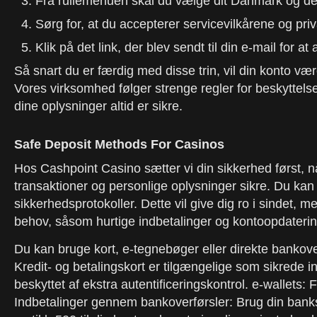
Fra rullemenuen skal du vælge dit Danmark og det
Sørg for, at du accepterer servicevilkårene og priva
Klik på det link, der blev sendt til din e-mail for a
Så snart du er færdig med disse trin, vil din konto væ
Vores virksomhed følger strenge regler for beskyttels
dine oplysninger altid er sikre.
Safe Deposit Methods For Casinos
Hos Cashpoint Casino sætter vi din sikkerhed først, nå
transaktioner og personlige oplysninger sikre. Du kan v
sikkerhedsprotokoller. Dette vil give dig ro i sindet,
behov, såsom hurtige indbetalinger og kontoopdateringe
Du kan bruge kort, e-tegnebøger eller direkte bankover
Kredit- og betalingskort er tilgængelige som sikrede 
beskyttet af ekstra autentificeringskontrol. e-wallets
Indbetalinger gennem bankoverførsler: Brug din banks 