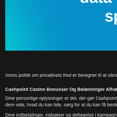
s
Vores politik om privatlivets fred er beregnet til at sik
Cashpoint Casino Bonusser Og Belønninger Afhæ
Dine personlige oplysninger er det, der gør Cashpoint 
dem vide, hvad du kan lide, sørg for at du kan få best
Dine indbetalinger, indsatser og deltagelse i kampag