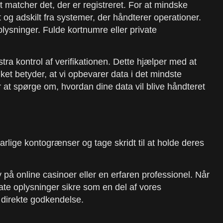
t matcher det, der er registreret. For at mindske
 og adskilt fra systemer, der håndterer operationer.
lysninger. Fulde kortnumre eller private
ra kontrol af verifikationen. Dette hjælper med at
ket betyder, at vi opbevarer data i det mindste
 at spørge om, hvordan dine data vil blive håndteret
arlige kontogrænser og tage skridt til at holde deres
 på online casinoer eller en erfaren professionel. Når
ate oplysninger sikre som en del af vores
 direkte godkendelse.